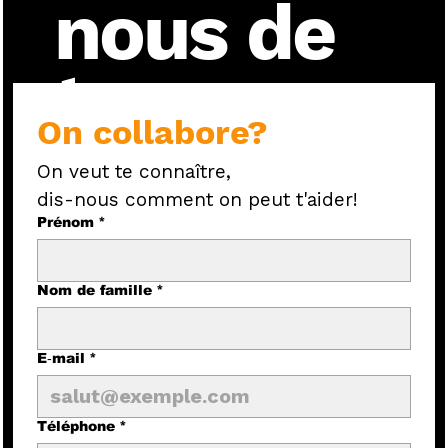
nous de
ton
On collabore?
projet!
On veut te connaître, 
dis-nous comment on peut t'aider!
Prénom
*
Nom de famille
*
E‑mail
*
Téléphone
*