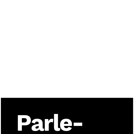
25%
PLUS D’IMPACT
SUR LES DEMANDES
ET
LES CONVERSIONS EN LIGNE
*Données moyennes observées
selon Meta, HubSpot et
Wyzowl.
Parle-